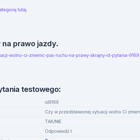
tegorię tutaj.
w na prawo jazdy.
tuacji-wolno-ci-zmienic-pas-ruchu-na-prawy-skrajny-id-pytania-9169
ytania testowego:
id9169
Czy w przedstawionej sytuacji wolno Ci zmien
TAK/NIE
Odpowiedź t