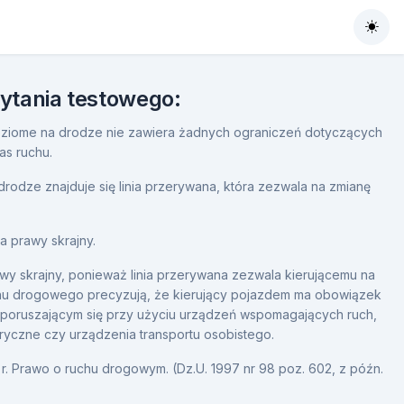
Togg
pytania testowego:
ziome na drodze nie zawiera żadnych ograniczeń dotyczących
as ruchu.
rodze znajduje się linia przerywana, która zezwala na zmianę
a prawy skrajny.
wy skrajny, ponieważ linia przerywana zezwala kierującemu na
chu drogowego precyzują, że kierujący pojazdem ma obowiązek
poruszającym się przy użyciu urządzeń wspomagających ruch,
ktryczne czy urządzenia transportu osobistego.
r. Prawo o ruchu drogowym. (Dz.U. 1997 nr 98 poz. 602, z późn.