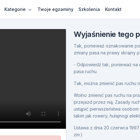
Kategorie
Twoje egzaminy
Szkolenia
Kontakt
Wyjaśnienie tego 
Tak, ponieważ oznakowanie po
zmiany pasa na prawy skrajny p
- Odpowiedź tak, ponieważ na d
pasa ruchu.
Tak, można zmienić pas ruchu n
Wolno zmienić pas ruchu na pra
przejazd przez nią. Zasady ru
ustąpić pierwszeństwa osobom 
takim jak rowery, hulajnogi ele
Ustawa z dnia 20 czerwca 1997 
zm.)