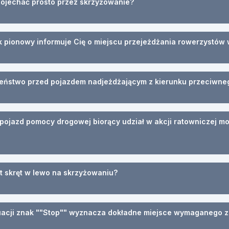
ojechać prosto przez skrzyżowanie?
k pionowy informuje Cię o miejscu przejeżdżania rowerzystów 
zeństwo przed pojazdem nadjeżdżającym z kierunku przeciwne
y pojazd pomocy drogowej biorący udział w akcji ratowniczej m
t skręt w lewo na skrzyżowaniu?
uacji znak ""Stop"" wyznacza dokładne miejsce wymaganego z