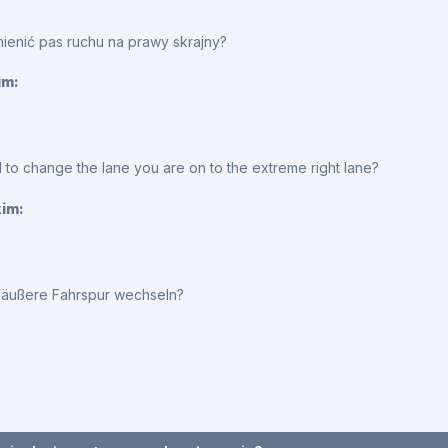
ienić pas ruchu na prawy skrajny?
im:
d to change the lane you are on to the extreme right lane?
kim:
te äußere Fahrspur wechseln?