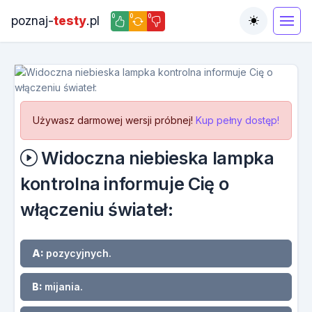
0
0
0
poznaj-
testy
.pl
Toggle the
Używasz darmowej wersji próbnej!
Kup pełny dostęp!
Widoczna niebieska lampka
kontrolna informuje Cię o
włączeniu świateł:
A:
pozycyjnych.
B:
mijania.