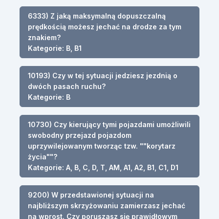
6333) Z jaką maksymalną dopuszczalną
prędkością możesz jechać na drodze za tym
znakiem?
Kategorie: B, B1
10193) Czy w tej sytuacji jedziesz jezdnią o
dwóch pasach ruchu?
Kategorie: B
10730) Czy kierujący tymi pojazdami umożliwili
swobodny przejazd pojazdom
uprzywilejowanym tworząc tzw. ""korytarz
życia""?
Kategorie: A, B, C, D, T, AM, A1, A2, B1, C1, D1
9200) W przedstawionej sytuacji na
najbliższym skrzyżowaniu zamierzasz jechać
na wprost. Czy poruszasz się prawidłowym