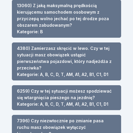
13060) Z jaką maksymalną prędkością
kierującemu samochodem osobowym z
przyczepą wolno jechać po tej drodze poza
obszarem zabudowanym?
Kategorie: B
4380) Zamierzasz skręcić w lewo. Czy w tej
sytuacji masz obowiązek ustąpić
pierwszeństwa pojazdowi, który nadjeżdża z
przeciwka?
Kategorie: A, B, C, D, T, AM, A1, A2, B1, C1, D1
6259) Czy w tej sytuacji możesz spodziewać
się wtargnięcia pieszego na jezdnię?
Kategorie: A, B, C, D, T, AM, A1, A2, B1, C1, D1
7396) Czy niezwłocznie po zmianie pasa
ruchu masz obowiązek wyłączyć