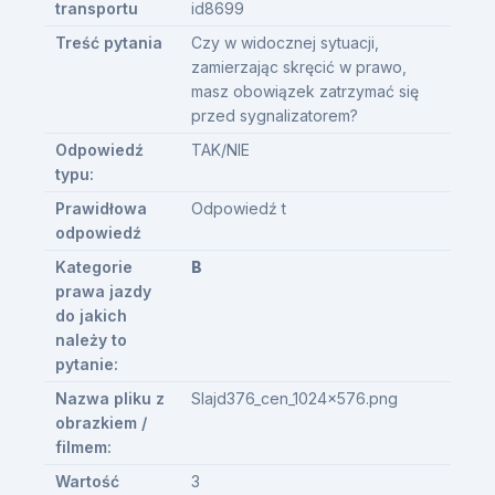
transportu
id8699
Treść pytania
Czy w widocznej sytuacji,
zamierzając skręcić w prawo,
masz obowiązek zatrzymać się
przed sygnalizatorem?
Odpowiedź
TAK/NIE
typu:
Prawidłowa
Odpowiedź t
odpowiedź
Kategorie
B
prawa jazdy
do jakich
należy to
pytanie:
Nazwa pliku z
Slajd376_cen_1024x576.png
obrazkiem /
filmem:
Wartość
3