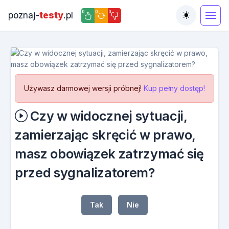
0
0
0
poznaj-
testy
.pl
Toggle the
Używasz darmowej wersji próbnej!
Kup pełny dostęp!
Czy w widocznej sytuacji,
zamierzając skręcić w prawo,
masz obowiązek zatrzymać się
przed sygnalizatorem?
Tak
Nie