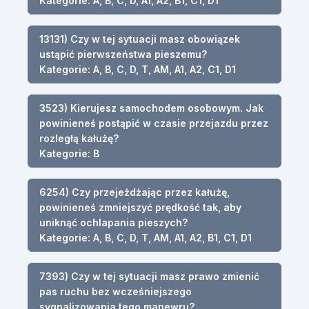
Kategorie: A, B, C, D, A1, A2, B1, C1, D1
13131) Czy w tej sytuacji masz obowiązek
ustąpić pierwszeństwa pieszemu?
Kategorie: A, B, C, D, T, AM, A1, A2, C1, D1
3523) Kierujesz samochodem osobowym. Jak
powinieneś postąpić w czasie przejazdu przez
rozległą kałużę?
Kategorie: B
6254) Czy przejeżdżając przez kałużę,
powinieneś zmniejszyć prędkość tak, aby
uniknąć ochlapania pieszych?
Kategorie: A, B, C, D, T, AM, A1, A2, B1, C1, D1
7393) Czy w tej sytuacji masz prawo zmienić
pas ruchu bez wcześniejszego
sygnalizowania tego manewru?