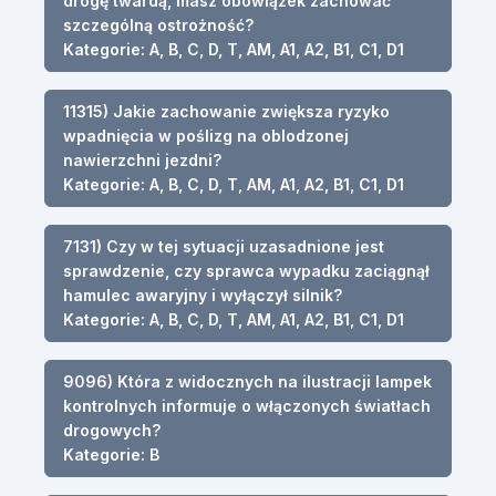
drogę twardą, masz obowiązek zachować
szczególną ostrożność?
Kategorie: A, B, C, D, T, AM, A1, A2, B1, C1, D1
11315) Jakie zachowanie zwiększa ryzyko
wpadnięcia w poślizg na oblodzonej
nawierzchni jezdni?
Kategorie: A, B, C, D, T, AM, A1, A2, B1, C1, D1
7131) Czy w tej sytuacji uzasadnione jest
sprawdzenie, czy sprawca wypadku zaciągnął
hamulec awaryjny i wyłączył silnik?
Kategorie: A, B, C, D, T, AM, A1, A2, B1, C1, D1
9096) Która z widocznych na ilustracji lampek
kontrolnych informuje o włączonych światłach
drogowych?
Kategorie: B