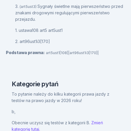
3.
Sygnały świetlne mają pierwszeństwo przed
(art5ust3)
znakami drogowymi regulującymi pierwszeństwo
przejazdu.
1. ustawa108 art5 art5ust1
2. art96ust1i3[170]
Podstawa prawna:
art5ust1[108]|art96ust1i3[170]|
Kategorie pytań
To pytanie należy do kilku kategorii prawa jazdy z
testów na prawo jazdy w 2026 roku!
b,
Obecnie uczysz się testów z kategorii B.
Zmień
kategorię tutaj.