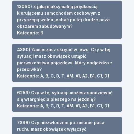
13060) Z jaką maksymalną prędkością
kierującemu samochodem osobowym z
przyczepą wolno jechać po tej drodze poza
obszarem zabudowanym?
Kategorie: B
4380) Zamierzasz skręcić w lewo. Czy w tej
sytuacji masz obowiązek ustąpić
pierwszeństwa pojazdowi, który nadjeżdża z
przeciwka?
Kategorie: A, B, C, D, T, AM, A1, A2, B1, C1, D1
6259) Czy w tej sytuacji możesz spodziewać
się wtargnięcia pieszego na jezdnię?
Kategorie: A, B, C, D, T, AM, A1, A2, B1, C1, D1
7396) Czy niezwłocznie po zmianie pasa
ruchu masz obowiązek wyłączyć