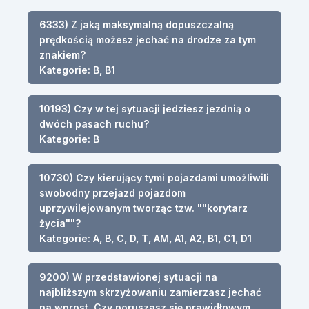
6333) Z jaką maksymalną dopuszczalną
prędkością możesz jechać na drodze za tym
znakiem?
Kategorie: B, B1
10193) Czy w tej sytuacji jedziesz jezdnią o
dwóch pasach ruchu?
Kategorie: B
10730) Czy kierujący tymi pojazdami umożliwili
swobodny przejazd pojazdom
uprzywilejowanym tworząc tzw. ""korytarz
życia""?
Kategorie: A, B, C, D, T, AM, A1, A2, B1, C1, D1
9200) W przedstawionej sytuacji na
najbliższym skrzyżowaniu zamierzasz jechać
na wprost. Czy poruszasz się prawidłowym