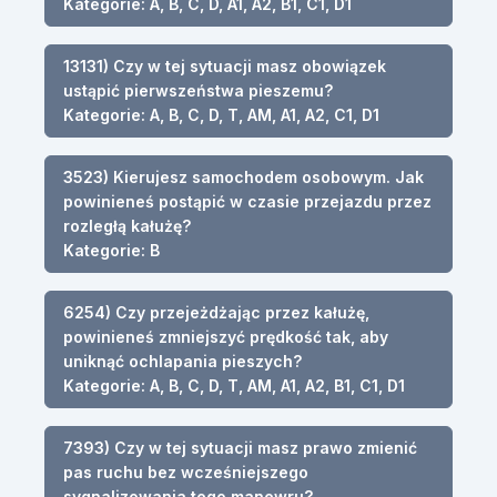
Kategorie: A, B, C, D, A1, A2, B1, C1, D1
13131) Czy w tej sytuacji masz obowiązek
ustąpić pierwszeństwa pieszemu?
Kategorie: A, B, C, D, T, AM, A1, A2, C1, D1
3523) Kierujesz samochodem osobowym. Jak
powinieneś postąpić w czasie przejazdu przez
rozległą kałużę?
Kategorie: B
6254) Czy przejeżdżając przez kałużę,
powinieneś zmniejszyć prędkość tak, aby
uniknąć ochlapania pieszych?
Kategorie: A, B, C, D, T, AM, A1, A2, B1, C1, D1
7393) Czy w tej sytuacji masz prawo zmienić
pas ruchu bez wcześniejszego
sygnalizowania tego manewru?