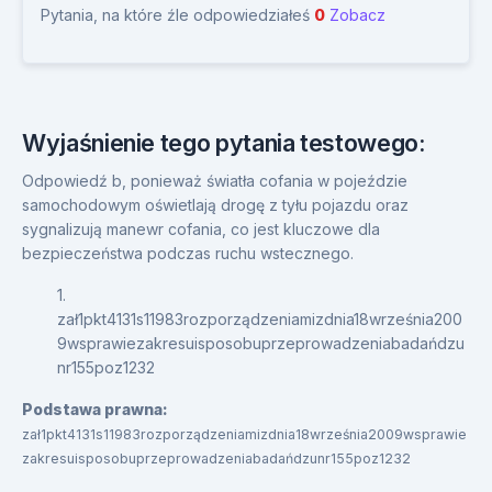
Pytania, na które źle odpowiedziałeś
0
Zobacz
Wyjaśnienie tego pytania testowego:
Odpowiedź b, ponieważ światła cofania w pojeździe
samochodowym oświetlają drogę z tyłu pojazdu oraz
sygnalizują manewr cofania, co jest kluczowe dla
bezpieczeństwa podczas ruchu wstecznego.
1.
zał1pkt4131s11983rozporządzeniamizdnia18września200
9wsprawiezakresuisposobuprzeprowadzeniabadańdzu
nr155poz1232
Podstawa prawna:
zał1pkt4131s11983rozporządzeniamizdnia18września2009wsprawie
zakresuisposobuprzeprowadzeniabadańdzunr155poz1232