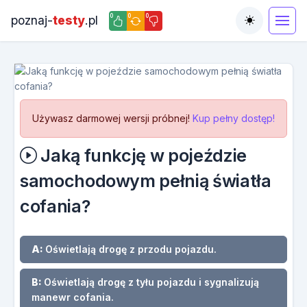
0
0
0
poznaj-
testy
.pl
Toggle the
Używasz darmowej wersji próbnej!
Kup pełny dostęp!
Jaką funkcję w pojeździe
samochodowym pełnią światła
cofania?
A:
Oświetlają drogę z przodu pojazdu.
B:
Oświetlają drogę z tyłu pojazdu i sygnalizują
manewr cofania.