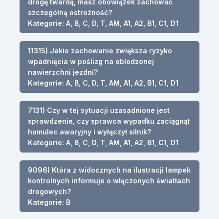
drogę twardą, masz obowiązek zachować
szczególną ostrożność?
Kategorie: A, B, C, D, T, AM, A1, A2, B1, C1, D1
11315) Jakie zachowanie zwiększa ryzyko
wpadnięcia w poślizg na oblodzonej
nawierzchni jezdni?
Kategorie: A, B, C, D, T, AM, A1, A2, B1, C1, D1
7131) Czy w tej sytuacji uzasadnione jest
sprawdzenie, czy sprawca wypadku zaciągnął
hamulec awaryjny i wyłączył silnik?
Kategorie: A, B, C, D, T, AM, A1, A2, B1, C1, D1
9096) Która z widocznych na ilustracji lampek
kontrolnych informuje o włączonych światłach
drogowych?
Kategorie: B