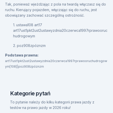
Tak, ponieważ wjeżdżając z pola na twardą włączasz się do
ruchu. Kierujący pojazdem, włączając się do ruchu, jest
obowiązany zachować szczególną ostrożność.
1. ustawa108 art17
art17ust1pkt2ust2ustawyzdnia20czerwca1997rprawooruc
hudrogowym
2. poz908zpóznzm
Podstawa prawna:
art17ust1pkt2ust2ustawyzdnia20czerwca1997rprawooruchudrogow
ym[108]|poz908zpóznzm
Kategorie pytań
To pytanie należy do kilku kategorii prawa jazdy z
testów na prawo jazdy w 2026 roku!