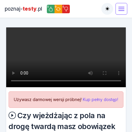
0
0
0
poznaj-
testy
.pl
Toggle the
Używasz darmowej wersji próbnej!
Kup pełny dostęp!
Czy wjeżdżając z pola na
drogę twardą masz obowiązek