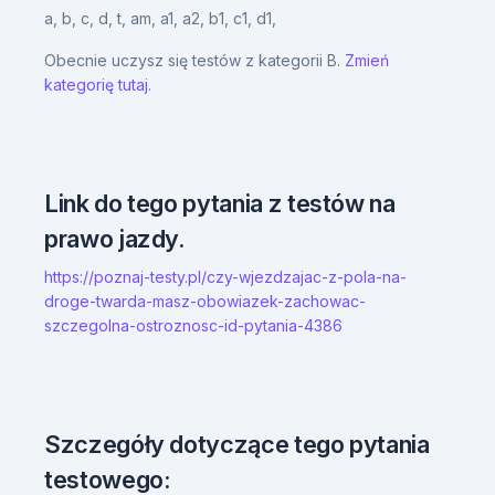
a,
b,
c,
d,
t,
am,
a1,
a2,
b1,
c1,
d1,
Obecnie uczysz się testów z kategorii B.
Zmień
kategorię tutaj.
Link do tego pytania z testów na
prawo jazdy.
https://poznaj-testy.pl/czy-wjezdzajac-z-pola-na-
droge-twarda-masz-obowiazek-zachowac-
szczegolna-ostroznosc-id-pytania-4386
Szczegóły dotyczące tego pytania
testowego: