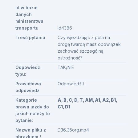
Id w bazie
danych
ministerstwa
transportu
id4386
Treść pytania
Czy wjeżdżając z pola na
drogę twardą masz obowiązek
zachować szczególną
ostrożność?
Odpowiedź
TAK/NIE
typu:
Prawidłowa
Odpowiedź t
odpowiedź
Kategorie
A, B, C, D, T, AM, A1, A2, B1,
prawa jazdy do
C1, D1
jakich należy to
pytanie:
Nazwa pliku z
D36_35org.mp4
obrazkiem /