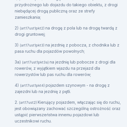
przydrożnego lub dojazdu do takiego obiektu, z drogi
niebędącej drogą publiczną oraz ze strefy
zamieszkania;
2)
na drogę z pola lub na drogę twardą z
(art17ust1pkt2)
drogi gruntowej;
3)
na jezdnię z pobocza, z chodnika lub z
(art17ust1pkt3)
pasa ruchu dla pojazdów powolnych;
3a)
na jezdnię lub pobocze z drogi dla
(art17ust1pkt3a)
rowerów, z wyjątkiem wjazdu na przejazd dla
rowerzystów lub pas ruchu dla rowerów;
4)
pojazdem szynowym - na drogę z
(art17ust1pkt4)
zajezdni lub na jezdnię z pętli.
2.
Kierujący pojazdem, włączając się do ruchu,
(art17ust2)
jest obowiązany zachować szczególną ostrożność oraz
ustąpić pierwszeństwa innemu pojazdowi lub
uczestnikowi ruchu.