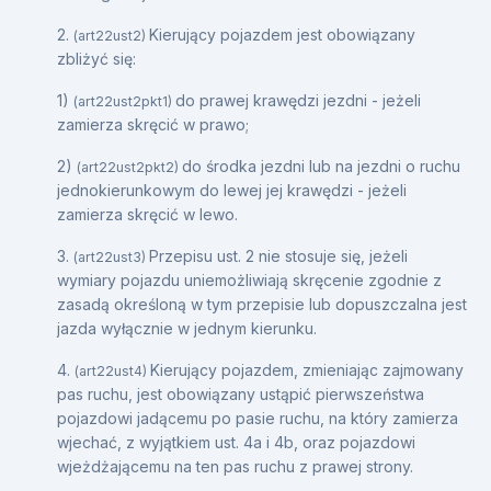
2.
Kierujący pojazdem jest obowiązany
(art22ust2)
zbliżyć się:
1)
do prawej krawędzi jezdni - jeżeli
(art22ust2pkt1)
zamierza skręcić w prawo;
2)
do środka jezdni lub na jezdni o ruchu
(art22ust2pkt2)
jednokierunkowym do lewej jej krawędzi - jeżeli
zamierza skręcić w lewo.
3.
Przepisu ust. 2 nie stosuje się, jeżeli
(art22ust3)
wymiary pojazdu uniemożliwiają skręcenie zgodnie z
zasadą określoną w tym przepisie lub dopuszczalna jest
jazda wyłącznie w jednym kierunku.
4.
Kierujący pojazdem, zmieniając zajmowany
(art22ust4)
pas ruchu, jest obowiązany ustąpić pierwszeństwa
pojazdowi jadącemu po pasie ruchu, na który zamierza
wjechać, z wyjątkiem ust. 4a i 4b, oraz pojazdowi
wjeżdżającemu na ten pas ruchu z prawej strony.