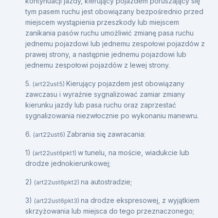
kontynuacji jazdy, kierujący pojazdem poruszający się
tym pasem ruchu jest obowiązany bezpośrednio przed
miejscem wystąpienia przeszkody lub miejscem
zanikania pasów ruchu umożliwić zmianę pasa ruchu
jednemu pojazdowi lub jednemu zespołowi pojazdów z
prawej strony, a następnie jednemu pojazdowi lub
jednemu zespołowi pojazdów z lewej strony.
5.
Kierujący pojazdem jest obowiązany
(art22ust5)
zawczasu i wyraźnie sygnalizować zamiar zmiany
kierunku jazdy lub pasa ruchu oraz zaprzestać
sygnalizowania niezwłocznie po wykonaniu manewru.
6.
Zabrania się zawracania:
(art22ust6)
1)
w tunelu, na moście, wiadukcie lub
(art22ust6pkt1)
drodze jednokierunkowej;
2)
na autostradzie;
(art22ust6pkt2)
3)
na drodze ekspresowej, z wyjątkiem
(art22ust6pkt3)
skrzyżowania lub miejsca do tego przeznaczonego;