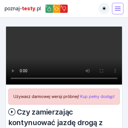
0
0
0
poznaj-
testy
.pl
Toggle the
Używasz darmowej wersji próbnej!
Kup pełny dostęp!
Czy zamierzając
kontynuować jazdę drogą z