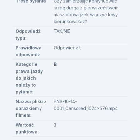
Treść pytania
Czy zamierzając kontynuować
jazdę drogą z pierwszeństwem,
masz obowiązek włączyć lewy
kierunkowskaz?
Odpowiedź
TAK/NIE
typu:
Prawidłowa
Odpowiedź t
odpowiedź
Kategorie
B
prawa jazdy
do jakich
należy to
pytanie:
Nazwa pliku z
PNS-10-14-
obrazkiem /
0001_Censored_1024x576.mp4
filmem:
Wartość
3
punktowa: