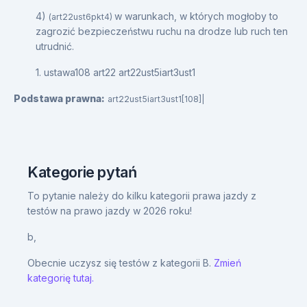
4)
w warunkach, w których mogłoby to
(art22ust6pkt4)
zagrozić bezpieczeństwu ruchu na drodze lub ruch ten
utrudnić.
1. ustawa108 art22 art22ust5iart3ust1
Podstawa prawna:
art22ust5iart3ust1[108]|
Kategorie pytań
To pytanie należy do kilku kategorii prawa jazdy z
testów na prawo jazdy w 2026 roku!
b,
Obecnie uczysz się testów z kategorii B.
Zmień
kategorię tutaj.