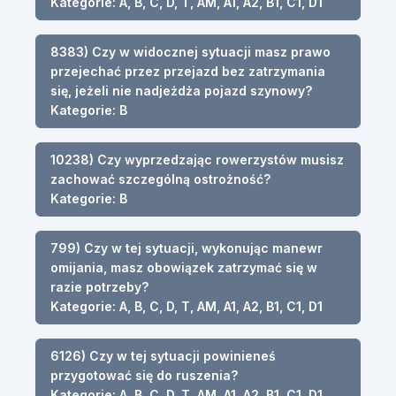
Kategorie: A, B, C, D, T, AM, A1, A2, B1, C1, D1
8383) Czy w widocznej sytuacji masz prawo
przejechać przez przejazd bez zatrzymania
się, jeżeli nie nadjeżdża pojazd szynowy?
Kategorie: B
10238) Czy wyprzedzając rowerzystów musisz
zachować szczególną ostrożność?
Kategorie: B
799) Czy w tej sytuacji, wykonując manewr
omijania, masz obowiązek zatrzymać się w
razie potrzeby?
Kategorie: A, B, C, D, T, AM, A1, A2, B1, C1, D1
6126) Czy w tej sytuacji powinieneś
przygotować się do ruszenia?
Kategorie: A, B, C, D, T, AM, A1, A2, B1, C1, D1