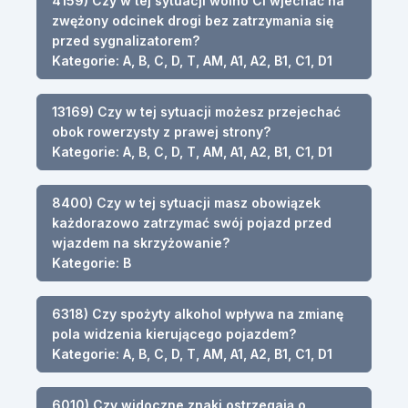
4159) Czy w tej sytuacji wolno Ci wjechać na
zwężony odcinek drogi bez zatrzymania się
przed sygnalizatorem?
Kategorie: A, B, C, D, T, AM, A1, A2, B1, C1, D1
13169) Czy w tej sytuacji możesz przejechać
obok rowerzysty z prawej strony?
Kategorie: A, B, C, D, T, AM, A1, A2, B1, C1, D1
8400) Czy w tej sytuacji masz obowiązek
każdorazowo zatrzymać swój pojazd przed
wjazdem na skrzyżowanie?
Kategorie: B
6318) Czy spożyty alkohol wpływa na zmianę
pola widzenia kierującego pojazdem?
Kategorie: A, B, C, D, T, AM, A1, A2, B1, C1, D1
6010) Czy widoczne znaki ostrzegają o