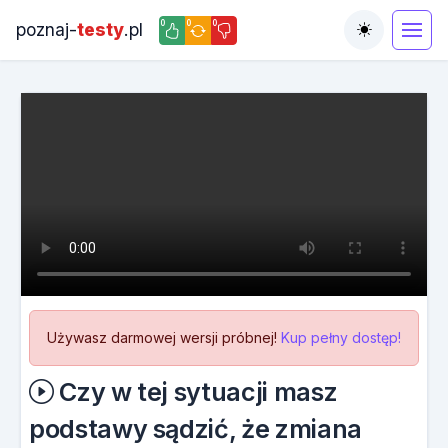
0
0
0
poznaj-
testy
.pl
Toggle the
Używasz darmowej wersji próbnej!
Kup pełny dostęp!
Czy w tej sytuacji masz
podstawy sądzić, że zmiana