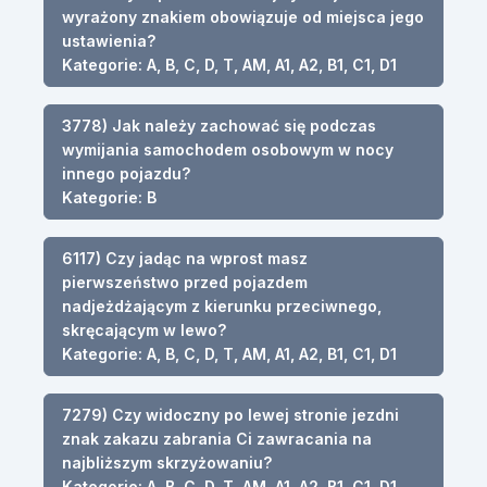
wyrażony znakiem obowiązuje od miejsca jego
ustawienia?
Kategorie: A, B, C, D, T, AM, A1, A2, B1, C1, D1
3778) Jak należy zachować się podczas
wymijania samochodem osobowym w nocy
innego pojazdu?
Kategorie: B
6117) Czy jadąc na wprost masz
pierwszeństwo przed pojazdem
nadjeżdżającym z kierunku przeciwnego,
skręcającym w lewo?
Kategorie: A, B, C, D, T, AM, A1, A2, B1, C1, D1
7279) Czy widoczny po lewej stronie jezdni
znak zakazu zabrania Ci zawracania na
najbliższym skrzyżowaniu?
Kategorie: A, B, C, D, T, AM, A1, A2, B1, C1, D1