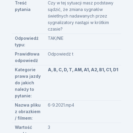
Treść
Czy w tej sytuacji masz podstawy
pytania
sądzić, że zmiana sygnałów
świetlnych nadawanych przez
sygnalizatory nastąpi w krótkim
czasie?
Odpowiedź
TAK/NIE
typu:
Prawidłowa
Odpowiedź t
odpowiedź
Kategorie
A, B, C, D, T, AM, A1, A2, B1, C1, D1
prawa jazdy
do jakich
należy to
pytanie:
Nazwa pliku
6-9.2021.mp4
z obrazkiem
/ filmem:
Wartość
3