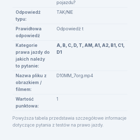
pojazdu?
Odpowiedź
TAK/NIE
typu:
Prawidłowa
Odpowiedź t
odpowiedź
Kategorie
A, B, C, D, T, AM, A1, A2, B1, C1,
prawa jazdy do
D1
jakich należy
to pytanie:
Nazwa pliku z
D10MM_7org.mp4
obrazkiem /
filmem:
Wartość
1
punktowa:
Powyższa tabela przedstawia szczegółowe informacje
dotyczące pytania z testów na prawo jazdy.