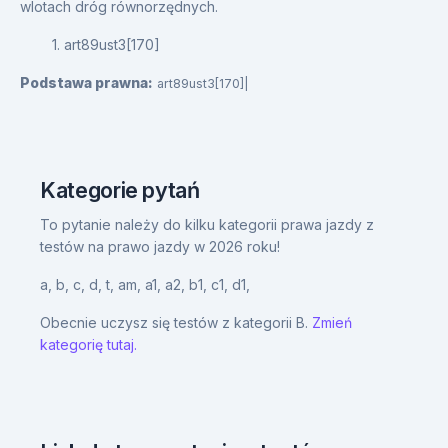
wlotach dróg równorzędnych.
1. art89ust3[170]
Podstawa prawna:
art89ust3[170]|
Kategorie pytań
To pytanie należy do kilku kategorii prawa jazdy z
testów na prawo jazdy w 2026 roku!
a,
b,
c,
d,
t,
am,
a1,
a2,
b1,
c1,
d1,
Obecnie uczysz się testów z kategorii B.
Zmień
kategorię tutaj.