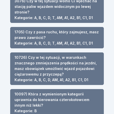
3076) Czy w tej sytuacji wolno Ci wjechać na
stację paliw wjazdem widocznym po lewej
stronie?
Kategorie: A, B, C, D, T, AM, A1, A2, B1, C1, D1
1705) Czy z pasa ruchu, który zajmujesz, masz
prawo zawrócić?
Kategorie: A, B, C, D, T, AM, A1, A2, B1, C1, D1
10726) Czy w tej sytuacji, w warunkach
znacznego zmniejszenia prędkości na jezdni,
masz obowiązek umożliwić wjazd pojazdowi
ciężarowemu z przyczepą?
Kategorie: A, B, C, D, AM, A1, A2, B1, C1, D1
10097) Która z wymienionym kategorii
uprawnia do kierowania czterokołowcem
innym niż lekki?
Kategorie: B