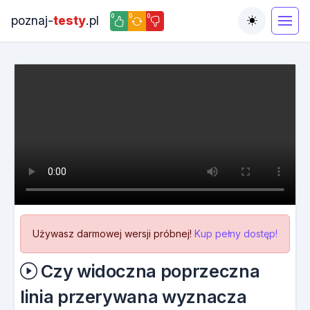
0
0
0
poznaj-
testy
.pl
Toggle the
Używasz darmowej wersji próbnej!
Kup pełny dostęp!
Czy widoczna poprzeczna
linia przerywana wyznacza