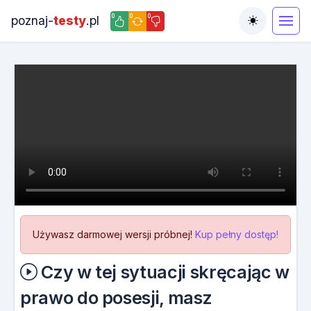
0
0
0
poznaj-
testy
.pl
Toggle the
Używasz darmowej wersji próbnej!
Kup pełny dostęp!
Czy w tej sytuacji skręcając w
prawo do posesji, masz