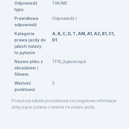
Odpowiedź
TAK/NIE
typu:
Prawidłowa
Odpowiedź t
odpowiedź
Kategorie
A, B, C, D, T, AM, A1, A2, B1, C1,
prawa jazdy do
D1
jakich należy
to pytanie:
Nazwa pliku z
TF10_2ujecie.mp4
obrazkiem /
filmem:
Wartość
3
punktowa:
Powyższa tabela przedstawia szczegółowe informacje
dotyczące pytania z testów na prawo jazdy.