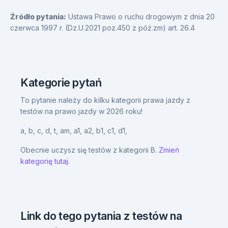
Źródło pytania:
Ustawa Prawo o ruchu drogowym z dnia 20
czerwca 1997 r. (Dz.U.2021 poz.450 z póź.zm) art. 26.4
Kategorie pytań
To pytanie należy do kilku kategorii prawa jazdy z
testów na prawo jazdy w 2026 roku!
a,
b,
c,
d,
t,
am,
a1,
a2,
b1,
c1,
d1,
Obecnie uczysz się testów z kategorii B.
Zmień
kategorię tutaj.
Link do tego pytania z testów na