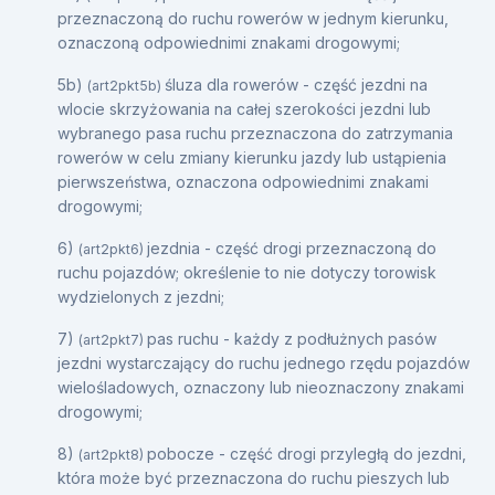
przeznaczoną do ruchu rowerów w jednym kierunku,
oznaczoną odpowiednimi znakami drogowymi;
5b)
śluza dla rowerów - część jezdni na
(art2pkt5b)
wlocie skrzyżowania na całej szerokości jezdni lub
wybranego pasa ruchu przeznaczona do zatrzymania
rowerów w celu zmiany kierunku jazdy lub ustąpienia
pierwszeństwa, oznaczona odpowiednimi znakami
drogowymi;
6)
jezdnia - część drogi przeznaczoną do
(art2pkt6)
ruchu pojazdów; określenie to nie dotyczy torowisk
wydzielonych z jezdni;
7)
pas ruchu - każdy z podłużnych pasów
(art2pkt7)
jezdni wystarczający do ruchu jednego rzędu pojazdów
wielośladowych, oznaczony lub nieoznaczony znakami
drogowymi;
8)
pobocze - część drogi przyległą do jezdni,
(art2pkt8)
która może być przeznaczona do ruchu pieszych lub