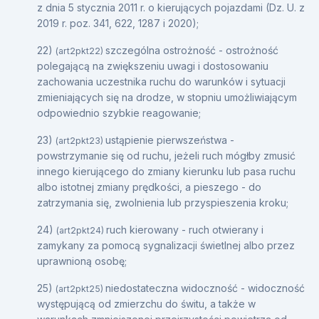
z dnia 5 stycznia 2011 r. o kierujących pojazdami (Dz. U. z
2019 r. poz. 341, 622, 1287 i 2020);
22)
szczególna ostrożność - ostrożność
(art2pkt22)
polegającą na zwiększeniu uwagi i dostosowaniu
zachowania uczestnika ruchu do warunków i sytuacji
zmieniających się na drodze, w stopniu umożliwiającym
odpowiednio szybkie reagowanie;
23)
ustąpienie pierwszeństwa -
(art2pkt23)
powstrzymanie się od ruchu, jeżeli ruch mógłby zmusić
innego kierującego do zmiany kierunku lub pasa ruchu
albo istotnej zmiany prędkości, a pieszego - do
zatrzymania się, zwolnienia lub przyspieszenia kroku;
24)
ruch kierowany - ruch otwierany i
(art2pkt24)
zamykany za pomocą sygnalizacji świetlnej albo przez
uprawnioną osobę;
25)
niedostateczna widoczność - widoczność
(art2pkt25)
występującą od zmierzchu do świtu, a także w