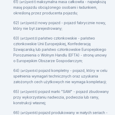
61)
maksymalna masa całkowita - największą
(art2pkt61)
masę pojazdu obciążonego osobami i ładunkiem,
określoną przez producenta pojazdu;
62)
nowy pojazd - pojazd fabrycznie nowy,
(art2pkt62)
który nie był zarejestrowany;
63)
państwo członkowskie - państwo
(art2pkt63)
członkowskie Unii Europejskiej, Konfederację
Szwajcarską lub państwo członkowskie Europejskiego
Porozumienia o Wolnym Handlu (EFTA) - stronę umowy
o Europejskim Obszarze Gospodarczym;
64)
pojazd kompletny - pojazd, który w celu
(art2pkt64)
spełnienia wymagań technicznych oraz uzyskania
założonych cech użytkowych nie wymaga kompletacji;
65)
pojazd marki "SAM" - pojazd zbudowany
(art2pkt65)
przy wykorzystaniu nadwozia, podwozia lub ramy,
konstrukcji własnej;
66)
pojazd produkowany w małych seriach -
(art2pkt66)