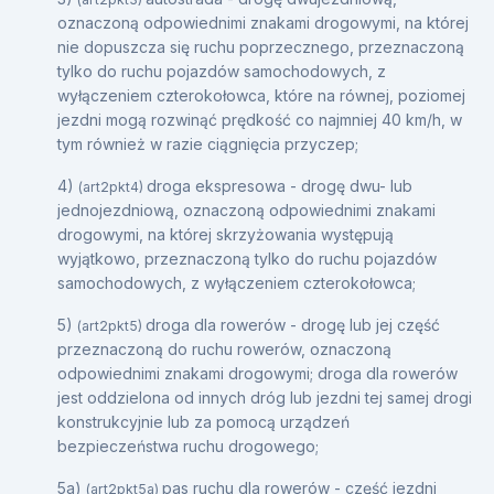
oznaczoną odpowiednimi znakami drogowymi, na której
nie dopuszcza się ruchu poprzecznego, przeznaczoną
tylko do ruchu pojazdów samochodowych, z
wyłączeniem czterokołowca, które na równej, poziomej
jezdni mogą rozwinąć prędkość co najmniej 40 km/h, w
tym również w razie ciągnięcia przyczep;
4)
droga ekspresowa - drogę dwu- lub
(art2pkt4)
jednojezdniową, oznaczoną odpowiednimi znakami
drogowymi, na której skrzyżowania występują
wyjątkowo, przeznaczoną tylko do ruchu pojazdów
samochodowych, z wyłączeniem czterokołowca;
5)
droga dla rowerów - drogę lub jej część
(art2pkt5)
przeznaczoną do ruchu rowerów, oznaczoną
odpowiednimi znakami drogowymi; droga dla rowerów
jest oddzielona od innych dróg lub jezdni tej samej drogi
konstrukcyjnie lub za pomocą urządzeń
bezpieczeństwa ruchu drogowego;
5a)
pas ruchu dla rowerów - część jezdni
(art2pkt5a)