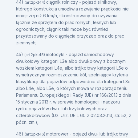
44)
ciągnik rolniczy - pojazd silnikowy,
(art2pkt44)
którego konstrukcja umożliwia rozwijanie prędkości nie
mniejszej niż 6 km/h, skonstruowany do używania
łącznie ze sprzętem do prac rolnych, leśnych lub
ogrodniczych; ciągnik taki może być również
przystosowany do ciągnięcia przyczep oraz do prac
ziemnych;
45)
motocykl - pojazd samochodowy
(art2pkt45)
dwukołowy kategorii L3e albo dwukołowy z bocznym
wózkiem kategorii L4e, albo trójkołowy kategorii L5e o
symetrycznym rozmieszczeniu kół, spełniający kryteria
klasyfikacji dla pojazdów odpowiednio dla kategorii L3e
albo L4e, albo L5e, o których mowa w rozporządzeniu
Parlamentu Europejskiego i Rady (UE) nr 168/2013 z dnia
15 stycznia 2013 r. w sprawie homologacji i nadzoru
rynku pojazdów dwu- lub trzykołowych oraz
czterokołowców (Dz. Urz. UE L 60 z 02.03.2013, str. 52, z
późn. zm.);
46)
motorower - pojazd dwu- lub trójkołowy
(art2pkt46)