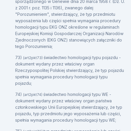
sporządzonego w Genewie dnia 20 marca 1958 r. (Dz. U.
z 2001 r. poz. 1135 i 1136), zwanego dalej
"Porozumieniem", stwierdzający, że typ przedmiotu
wyposażenia lub części spełnia wymagania procedury
homologacji typu EKG ONZ określone w regulaminach
Europejskiej Komisji Gospodarczej Organizacji Narodów
Zjednoczonych (EKG ONZ) stanowiących załączniki do
tego Porozumienia;
73)
świadectwo homologacji typu pojazdu -
(art2pkt73)
dokument wydany przez właściwy organ
Rzeczypospolitej Polskiej stwierdzający, że typ pojazdu
spełnia wymagania procedury homologacji typu
pojazdu;
74)
świadectwo homologacji typu WE -
(art2pkt74)
dokument wydany przez właściwy organ państwa
członkowskiego Unii Europejskiej stwierdzający, że typ
pojazdu, typ przedmiotu jego wyposażenia lub części,
spełnia wymagania procedury homologacji typu WE;