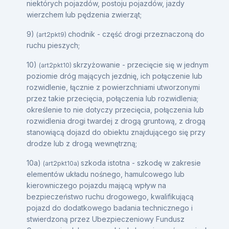
niektórych pojazdów, postoju pojazdów, jazdy
wierzchem lub pędzenia zwierząt;
9)
chodnik - część drogi przeznaczoną do
(art2pkt9)
ruchu pieszych;
10)
skrzyżowanie - przecięcie się w jednym
(art2pkt10)
poziomie dróg mających jezdnię, ich połączenie lub
rozwidlenie, łącznie z powierzchniami utworzonymi
przez takie przecięcia, połączenia lub rozwidlenia;
określenie to nie dotyczy przecięcia, połączenia lub
rozwidlenia drogi twardej z drogą gruntową, z drogą
stanowiącą dojazd do obiektu znajdującego się przy
drodze lub z drogą wewnętrzną;
10a)
szkoda istotna - szkodę w zakresie
(art2pkt10a)
elementów układu nośnego, hamulcowego lub
kierowniczego pojazdu mającą wpływ na
bezpieczeństwo ruchu drogowego, kwalifikującą
pojazd do dodatkowego badania technicznego i
stwierdzoną przez Ubezpieczeniowy Fundusz