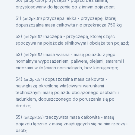
50)
przyczepa - pojazd bez silnika,
(art2pkt50)
przystosowany do łączenia go z innym pojazdem;
51)
przyczepa lekka - przyczepę, której
(art2pkt51)
dopuszczalna masa całkowita nie przekracza 750 kg;
52)
naczepa - przyczepę, której część
(art2pkt52)
spoczywa na pojeździe silnikowym i obciąża ten pojazd;
53)
masa własna - masę pojazdu z jego
(art2pkt53)
normalnym wyposażeniem, paliwem, olejami, smarami i
cieczami w ilościach nominalnych, bez kierującego;
54)
dopuszczalna masa całkowita -
(art2pkt54)
największą określoną właściwymi warunkami
technicznymi masę pojazdu obciążonego osobami i
ładunkiem, dopuszczonego do poruszania się po
drodze;
55)
rzeczywista masa całkowita - masę
(art2pkt55)
pojazdu łącznie z masą znajdujących się na nim rzeczy i
osób;