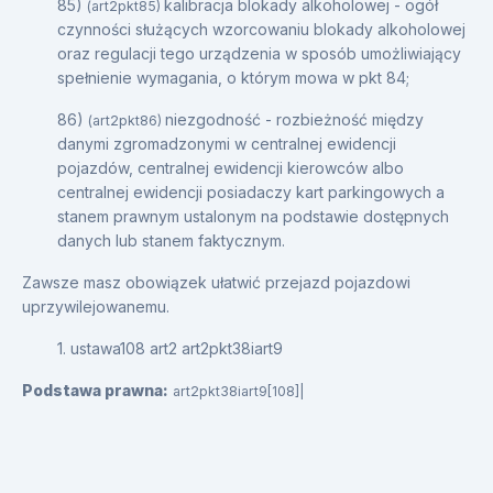
85)
kalibracja blokady alkoholowej - ogół
(art2pkt85)
czynności służących wzorcowaniu blokady alkoholowej
oraz regulacji tego urządzenia w sposób umożliwiający
spełnienie wymagania, o którym mowa w pkt 84;
86)
niezgodność - rozbieżność między
(art2pkt86)
danymi zgromadzonymi w centralnej ewidencji
pojazdów, centralnej ewidencji kierowców albo
centralnej ewidencji posiadaczy kart parkingowych a
stanem prawnym ustalonym na podstawie dostępnych
danych lub stanem faktycznym.
Zawsze masz obowiązek ułatwić przejazd pojazdowi
uprzywilejowanemu.
1. ustawa108 art2 art2pkt38iart9
Podstawa prawna:
art2pkt38iart9[108]|