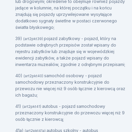
lub drogowymi; określenie to obejmuje również pojazdy
jadące w kolumnie, na której początku i na końcu
znajdują się pojazdy uprzywilejowane wysyłające
dodatkowo sygnały świetlne w postaci czerwonego
światła błyskowego;
39)
pojazd zabytkowy - pojazd, który na
(art2pkt39)
podstawie odrębnych przepisów został wpisany do
rejestru zabytków lub znajduje się w wojewódzkiej
ewidencji zabytków, a także pojazd wpisany do
inwentarza muzealiów, zgodnie z odrębnymi przepisami;
40)
samochód osobowy - pojazd
(art2pkt40)
samochodowy przeznaczony konstrukcyjnie do
przewozu nie więcej niż 9 osób łącznie z kierowcą oraz
ich bagażu;
41)
autobus - pojazd samochodowy
(art2pkt41)
przeznaczony konstrukcyjnie do przewozu więcej niż 9
osób łącznie z kierowcą;
41a)
autobus szkolny - autobus
(art2pkt41a)