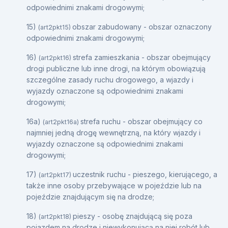
odpowiednimi znakami drogowymi;
15)
obszar zabudowany - obszar oznaczony
(art2pkt15)
odpowiednimi znakami drogowymi;
16)
strefa zamieszkania - obszar obejmujący
(art2pkt16)
drogi publiczne lub inne drogi, na którym obowiązują
szczególne zasady ruchu drogowego, a wjazdy i
wyjazdy oznaczone są odpowiednimi znakami
drogowymi;
16a)
strefa ruchu - obszar obejmujący co
(art2pkt16a)
najmniej jedną drogę wewnętrzną, na który wjazdy i
wyjazdy oznaczone są odpowiednimi znakami
drogowymi;
17)
uczestnik ruchu - pieszego, kierującego, a
(art2pkt17)
także inne osoby przebywające w pojeździe lub na
pojeździe znajdującym się na drodze;
18)
pieszy - osobę znajdującą się poza
(art2pkt18)
pojazdem na drodze i niewykonującą na niej robót lub