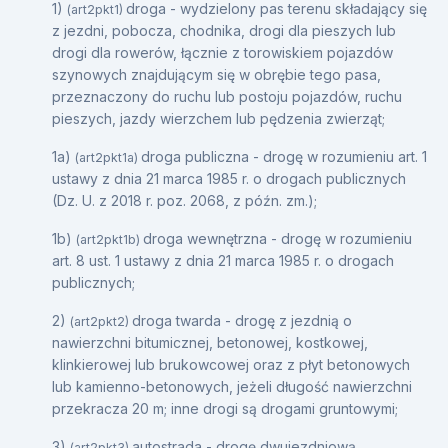
1)
droga - wydzielony pas terenu składający się
(art2pkt1)
z jezdni, pobocza, chodnika, drogi dla pieszych lub
drogi dla rowerów, łącznie z torowiskiem pojazdów
szynowych znajdującym się w obrębie tego pasa,
przeznaczony do ruchu lub postoju pojazdów, ruchu
pieszych, jazdy wierzchem lub pędzenia zwierząt;
1a)
droga publiczna - drogę w rozumieniu art. 1
(art2pkt1a)
ustawy z dnia 21 marca 1985 r. o drogach publicznych
(Dz. U. z 2018 r. poz. 2068, z późn. zm.);
1b)
droga wewnętrzna - drogę w rozumieniu
(art2pkt1b)
art. 8 ust. 1 ustawy z dnia 21 marca 1985 r. o drogach
publicznych;
2)
droga twarda - drogę z jezdnią o
(art2pkt2)
nawierzchni bitumicznej, betonowej, kostkowej,
klinkierowej lub brukowcowej oraz z płyt betonowych
lub kamienno-betonowych, jeżeli długość nawierzchni
przekracza 20 m; inne drogi są drogami gruntowymi;
3)
autostrada - drogę dwujezdniową,
(art2pkt3)