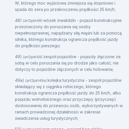
W, którego moc wyjściowa zmniejsza się stopniowo i
spada do zera po przekroczeniu prędkości 25 km/h;
48)
wózek inwalidzki - pojazd konstrukcyjnie
(art2pkt48)
przeznaczony do poruszania się osoby
niepełnosprawnej, napędzany siłą mięśni lub za pomocą
silnika, którego konstrukcja ogranicza prędkość jazdy
do prędkości pieszego;
49)
zespół pojazdów - pojazdy złączone ze
(art2pkt49)
sobą w celu poruszania się po drodze jako całość; nie
dotyczy to pojazdów złączonych w celu holowania;
49a)
kolejka turystyczna - zespół pojazdów
(art2pkt49a)
składający się z ciągnika rolniczego, którego
konstrukcja ogranicza prędkość jazdy do 25 km/h, albo
pojazdu wolnobieżnego oraz przyczepy (przyczep)
dostosowanej do przewozu osób, wykorzystywanych w
ramach prowadzonej działalności w zakresie
świadczenia usług turystycznych;