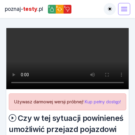
0
0
0
poznaj-
testy
.pl
Toggle the
Używasz darmowej wersji próbnej!
Kup pełny dostęp!
Czy w tej sytuacji powinieneś
umożliwić przejazd pojazdowi