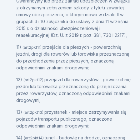
Gwarancyjny lub przez zakład ubezpieczeń w związku
z otrzymanym zgłoszeniem szkody z tytułu zawartej
umowy ubezpieczenia, o którym mowa w dziale II w
grupach 3 i 10 załącznika do ustawy z dnia 11 września
2015 r. o działalności ubezpieczeniowej i
reasekuracyjnej (Dz. U. z 2019 r. poz. 381, 730 i 2217);
11)
przejście dla pieszych - powierzchnię
(art2pkt11)
jezdni, drogi dla rowerów lub torowiska przeznaczoną
do przechodzenia przez pieszych, oznaczoną
odpowiednimi znakami drogowymi;
12)
przejazd dla rowerzystów - powierzchnię
(art2pkt12)
jezdni lub torowiska przeznaczoną do przejeżdżania
przez rowerzystów, oznaczoną odpowiednimi znakami
drogowymi;
13)
przystanek - miejsce zatrzymywania się
(art2pkt13)
pojazdów transportu publicznego, oznaczone
odpowiednimi znakami drogowymi;
14)
tunel - budowlę na drodze, oznaczoną
(art2pkt14)