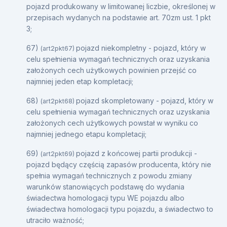
pojazd produkowany w limitowanej liczbie, określonej w
przepisach wydanych na podstawie art. 70zm ust. 1 pkt
3;
67)
pojazd niekompletny - pojazd, który w
(art2pkt67)
celu spełnienia wymagań technicznych oraz uzyskania
założonych cech użytkowych powinien przejść co
najmniej jeden etap kompletacji;
68)
pojazd skompletowany - pojazd, który w
(art2pkt68)
celu spełnienia wymagań technicznych oraz uzyskania
założonych cech użytkowych powstał w wyniku co
najmniej jednego etapu kompletacji;
69)
pojazd z końcowej partii produkcji -
(art2pkt69)
pojazd będący częścią zapasów producenta, który nie
spełnia wymagań technicznych z powodu zmiany
warunków stanowiących podstawę do wydania
świadectwa homologacji typu WE pojazdu albo
świadectwa homologacji typu pojazdu, a świadectwo to
utraciło ważność;