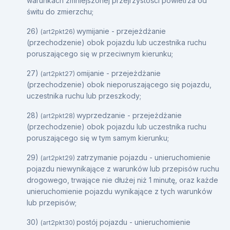
warunkach zmniejszonej przejrzystości powietrza od
świtu do zmierzchu;
26)
wymijanie - przejeżdżanie
(art2pkt26)
(przechodzenie) obok pojazdu lub uczestnika ruchu
poruszającego się w przeciwnym kierunku;
27)
omijanie - przejeżdżanie
(art2pkt27)
(przechodzenie) obok nieporuszającego się pojazdu,
uczestnika ruchu lub przeszkody;
28)
wyprzedzanie - przejeżdżanie
(art2pkt28)
(przechodzenie) obok pojazdu lub uczestnika ruchu
poruszającego się w tym samym kierunku;
29)
zatrzymanie pojazdu - unieruchomienie
(art2pkt29)
pojazdu niewynikające z warunków lub przepisów ruchu
drogowego, trwające nie dłużej niż 1 minutę, oraz każde
unieruchomienie pojazdu wynikające z tych warunków
lub przepisów;
30)
postój pojazdu - unieruchomienie
(art2pkt30)