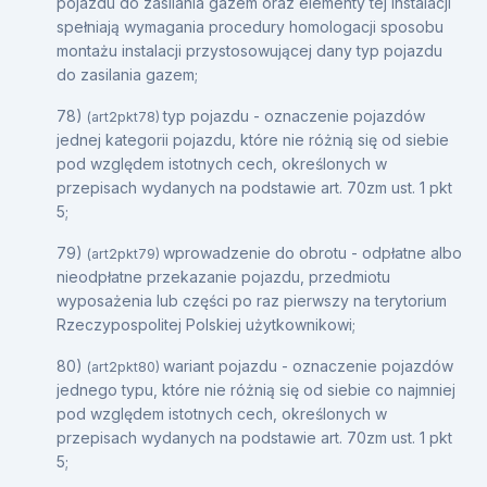
pojazdu do zasilania gazem oraz elementy tej instalacji
spełniają wymagania procedury homologacji sposobu
montażu instalacji przystosowującej dany typ pojazdu
do zasilania gazem;
78)
typ pojazdu - oznaczenie pojazdów
(art2pkt78)
jednej kategorii pojazdu, które nie różnią się od siebie
pod względem istotnych cech, określonych w
przepisach wydanych na podstawie art. 70zm ust. 1 pkt
5;
79)
wprowadzenie do obrotu - odpłatne albo
(art2pkt79)
nieodpłatne przekazanie pojazdu, przedmiotu
wyposażenia lub części po raz pierwszy na terytorium
Rzeczypospolitej Polskiej użytkownikowi;
80)
wariant pojazdu - oznaczenie pojazdów
(art2pkt80)
jednego typu, które nie różnią się od siebie co najmniej
pod względem istotnych cech, określonych w
przepisach wydanych na podstawie art. 70zm ust. 1 pkt
5;