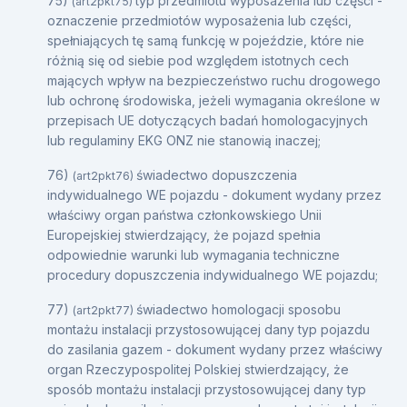
75)
typ przedmiotu wyposażenia lub części -
(art2pkt75)
oznaczenie przedmiotów wyposażenia lub części,
spełniających tę samą funkcję w pojeździe, które nie
różnią się od siebie pod względem istotnych cech
mających wpływ na bezpieczeństwo ruchu drogowego
lub ochronę środowiska, jeżeli wymagania określone w
przepisach UE dotyczących badań homologacyjnych
lub regulaminy EKG ONZ nie stanowią inaczej;
76)
świadectwo dopuszczenia
(art2pkt76)
indywidualnego WE pojazdu - dokument wydany przez
właściwy organ państwa członkowskiego Unii
Europejskiej stwierdzający, że pojazd spełnia
odpowiednie warunki lub wymagania techniczne
procedury dopuszczenia indywidualnego WE pojazdu;
77)
świadectwo homologacji sposobu
(art2pkt77)
montażu instalacji przystosowującej dany typ pojazdu
do zasilania gazem - dokument wydany przez właściwy
organ Rzeczypospolitej Polskiej stwierdzający, że
sposób montażu instalacji przystosowującej dany typ