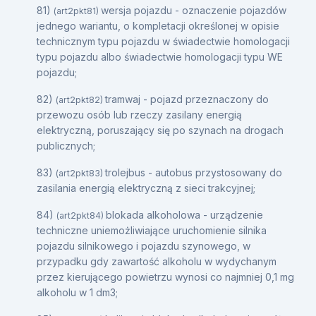
81)
wersja pojazdu - oznaczenie pojazdów
(art2pkt81)
jednego wariantu, o kompletacji określonej w opisie
technicznym typu pojazdu w świadectwie homologacji
typu pojazdu albo świadectwie homologacji typu WE
pojazdu;
82)
tramwaj - pojazd przeznaczony do
(art2pkt82)
przewozu osób lub rzeczy zasilany energią
elektryczną, poruszający się po szynach na drogach
publicznych;
83)
trolejbus - autobus przystosowany do
(art2pkt83)
zasilania energią elektryczną z sieci trakcyjnej;
84)
blokada alkoholowa - urządzenie
(art2pkt84)
techniczne uniemożliwiające uruchomienie silnika
pojazdu silnikowego i pojazdu szynowego, w
przypadku gdy zawartość alkoholu w wydychanym
przez kierującego powietrzu wynosi co najmniej 0,1 mg
alkoholu w 1 dm3;