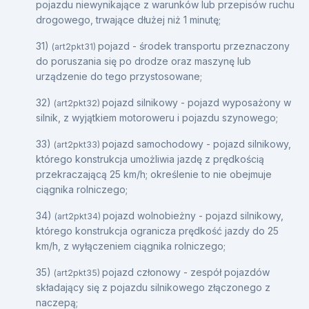
pojazdu niewynikające z warunków lub przepisów ruchu
drogowego, trwające dłużej niż 1 minutę;
31)
pojazd - środek transportu przeznaczony
(art2pkt31)
do poruszania się po drodze oraz maszynę lub
urządzenie do tego przystosowane;
32)
pojazd silnikowy - pojazd wyposażony w
(art2pkt32)
silnik, z wyjątkiem motoroweru i pojazdu szynowego;
33)
pojazd samochodowy - pojazd silnikowy,
(art2pkt33)
którego konstrukcja umożliwia jazdę z prędkością
przekraczającą 25 km/h; określenie to nie obejmuje
ciągnika rolniczego;
34)
pojazd wolnobieżny - pojazd silnikowy,
(art2pkt34)
którego konstrukcja ogranicza prędkość jazdy do 25
km/h, z wyłączeniem ciągnika rolniczego;
35)
pojazd członowy - zespół pojazdów
(art2pkt35)
składający się z pojazdu silnikowego złączonego z
naczepą;