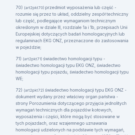
70)
przedmiot wyposażenia lub część -
(art2pkt70)
rozumie się przez to układ, oddzielny zespół techniczny
lub część, podlegające wymaganiom technicznym
określonym w dziale III, rozdziale 1a i 1b, przepisach Unii
Europejskiej dotyczących badań homologacyjnych lub
regulaminach EKG ONZ, przeznaczone do zastosowania
w pojeździe;
71)
świadectwo homologacji typu -
(art2pkt71)
świadectwo homologacji typu EKG ONZ, świadectwo
homologacji typu pojazdu, świadectwo homologacji typu
WE;
72)
świadectwo homologacji typu EKG ONZ -
(art2pkt72)
dokument wydany przez właściwy organ państwa -
strony Porozumienia dotyczącego przyjęcia jednolitych
wymagań technicznych dla pojazdów kołowych,
wyposażenia i części, które mogą być stosowane w
tych pojazdach, oraz wzajemnego uznawania
homologacji udzielonych na podstawie tych wymagań,