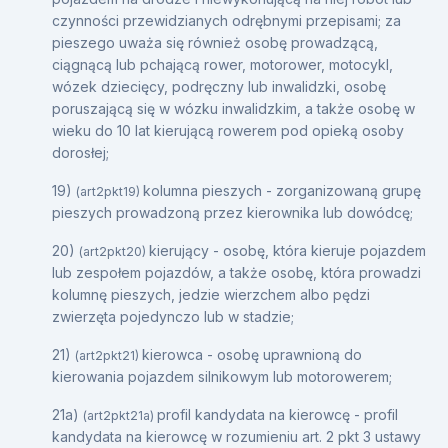
czynności przewidzianych odrębnymi przepisami; za
pieszego uważa się również osobę prowadzącą,
ciągnącą lub pchającą rower, motorower, motocykl,
wózek dziecięcy, podręczny lub inwalidzki, osobę
poruszającą się w wózku inwalidzkim, a także osobę w
wieku do 10 lat kierującą rowerem pod opieką osoby
dorosłej;
19)
kolumna pieszych - zorganizowaną grupę
(art2pkt19)
pieszych prowadzoną przez kierownika lub dowódcę;
20)
kierujący - osobę, która kieruje pojazdem
(art2pkt20)
lub zespołem pojazdów, a także osobę, która prowadzi
kolumnę pieszych, jedzie wierzchem albo pędzi
zwierzęta pojedynczo lub w stadzie;
21)
kierowca - osobę uprawnioną do
(art2pkt21)
kierowania pojazdem silnikowym lub motorowerem;
21a)
profil kandydata na kierowcę - profil
(art2pkt21a)
kandydata na kierowcę w rozumieniu art. 2 pkt 3 ustawy