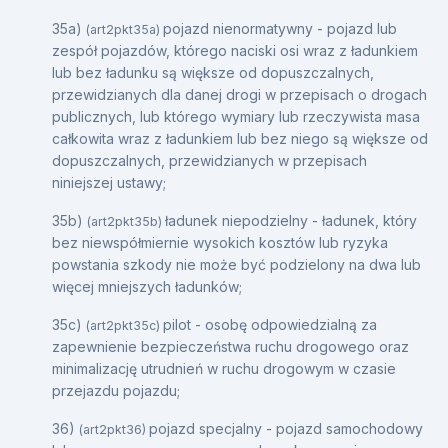
35a)
pojazd nienormatywny - pojazd lub
(art2pkt35a)
zespół pojazdów, którego naciski osi wraz z ładunkiem
lub bez ładunku są większe od dopuszczalnych,
przewidzianych dla danej drogi w przepisach o drogach
publicznych, lub którego wymiary lub rzeczywista masa
całkowita wraz z ładunkiem lub bez niego są większe od
dopuszczalnych, przewidzianych w przepisach
niniejszej ustawy;
35b)
ładunek niepodzielny - ładunek, który
(art2pkt35b)
bez niewspółmiernie wysokich kosztów lub ryzyka
powstania szkody nie może być podzielony na dwa lub
więcej mniejszych ładunków;
35c)
pilot - osobę odpowiedzialną za
(art2pkt35c)
zapewnienie bezpieczeństwa ruchu drogowego oraz
minimalizację utrudnień w ruchu drogowym w czasie
przejazdu pojazdu;
36)
pojazd specjalny - pojazd samochodowy
(art2pkt36)