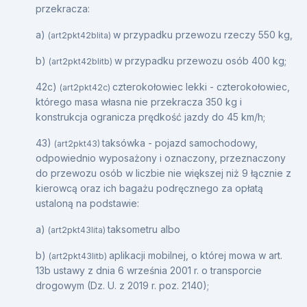
przekracza:
a)
w przypadku przewozu rzeczy 550 kg,
(art2pkt42blita)
b)
w przypadku przewozu osób 400 kg;
(art2pkt42blitb)
42c)
czterokołowiec lekki - czterokołowiec,
(art2pkt42c)
którego masa własna nie przekracza 350 kg i
konstrukcja ogranicza prędkość jazdy do 45 km/h;
43)
taksówka - pojazd samochodowy,
(art2pkt43)
odpowiednio wyposażony i oznaczony, przeznaczony
do przewozu osób w liczbie nie większej niż 9 łącznie z
kierowcą oraz ich bagażu podręcznego za opłatą
ustaloną na podstawie:
a)
taksometru albo
(art2pkt43lita)
b)
aplikacji mobilnej, o której mowa w art.
(art2pkt43litb)
13b ustawy z dnia 6 września 2001 r. o transporcie
drogowym (Dz. U. z 2019 r. poz. 2140);