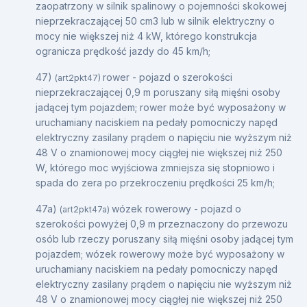
zaopatrzony w silnik spalinowy o pojemności skokowej
nieprzekraczającej 50 cm3 lub w silnik elektryczny o
mocy nie większej niż 4 kW, którego konstrukcja
ogranicza prędkość jazdy do 45 km/h;
47)
rower - pojazd o szerokości
(art2pkt47)
nieprzekraczającej 0,9 m poruszany siłą mięśni osoby
jadącej tym pojazdem; rower może być wyposażony w
uruchamiany naciskiem na pedały pomocniczy napęd
elektryczny zasilany prądem o napięciu nie wyższym niż
48 V o znamionowej mocy ciągłej nie większej niż 250
W, którego moc wyjściowa zmniejsza się stopniowo i
spada do zera po przekroczeniu prędkości 25 km/h;
47a)
wózek rowerowy - pojazd o
(art2pkt47a)
szerokości powyżej 0,9 m przeznaczony do przewozu
osób lub rzeczy poruszany siłą mięśni osoby jadącej tym
pojazdem; wózek rowerowy może być wyposażony w
uruchamiany naciskiem na pedały pomocniczy napęd
elektryczny zasilany prądem o napięciu nie wyższym niż
48 V o znamionowej mocy ciągłej nie większej niż 250