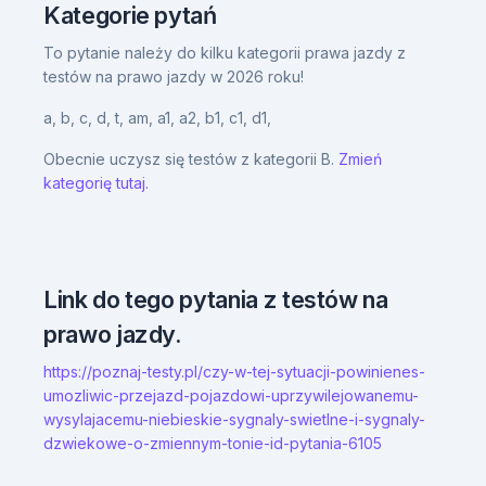
Kategorie pytań
To pytanie należy do kilku kategorii prawa jazdy z
testów na prawo jazdy w 2026 roku!
a,
b,
c,
d,
t,
am,
a1,
a2,
b1,
c1,
d1,
Obecnie uczysz się testów z kategorii B.
Zmień
kategorię tutaj.
Link do tego pytania z testów na
prawo jazdy.
https://poznaj-testy.pl/czy-w-tej-sytuacji-powinienes-
umozliwic-przejazd-pojazdowi-uprzywilejowanemu-
wysylajacemu-niebieskie-sygnaly-swietlne-i-sygnaly-
dzwiekowe-o-zmiennym-tonie-id-pytania-6105