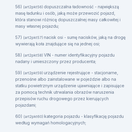
56)
dopuszczalna ładowność - największą
(art2pkt56)
masę ładunku i osób, jaką może przewozić pojazd,
która stanowi różnicę dopuszczalnej masy całkowitej i
masy własnej pojazdu;
57)
nacisk osi - sumę nacisków, jaką na drogę
(art2pkt57)
wywierają koła znajdujące się na jednej osi;
58)
VIN - numer identyfikacyjny pojazdu
(art2pkt58)
nadany i umieszczony przez producenta;
59)
urządzenie rejestrujące - stacjonarne,
(art2pkt59)
przenośne albo zainstalowane w pojeździe albo na
statku powietrznym urządzenie ujawniające i zapisujące
za pomocą technik utrwalania obrazów naruszenia
przepisów ruchu drogowego przez kierujących
pojazdami;
60)
kategoria pojazdu - klasyfikację pojazdu
(art2pkt60)
według wymagań homologacyjnych;