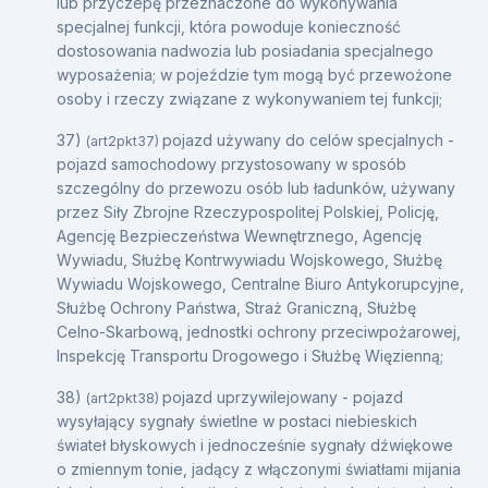
lub przyczepę przeznaczone do wykonywania
specjalnej funkcji, która powoduje konieczność
dostosowania nadwozia lub posiadania specjalnego
wyposażenia; w pojeździe tym mogą być przewożone
osoby i rzeczy związane z wykonywaniem tej funkcji;
37)
pojazd używany do celów specjalnych -
(art2pkt37)
pojazd samochodowy przystosowany w sposób
szczególny do przewozu osób lub ładunków, używany
przez Siły Zbrojne Rzeczypospolitej Polskiej, Policję,
Agencję Bezpieczeństwa Wewnętrznego, Agencję
Wywiadu, Służbę Kontrwywiadu Wojskowego, Służbę
Wywiadu Wojskowego, Centralne Biuro Antykorupcyjne,
Służbę Ochrony Państwa, Straż Graniczną, Służbę
Celno-Skarbową, jednostki ochrony przeciwpożarowej,
Inspekcję Transportu Drogowego i Służbę Więzienną;
38)
pojazd uprzywilejowany - pojazd
(art2pkt38)
wysyłający sygnały świetlne w postaci niebieskich
świateł błyskowych i jednocześnie sygnały dźwiękowe
o zmiennym tonie, jadący z włączonymi światłami mijania