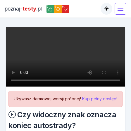
0
0
0
poznaj-
testy
.pl
Toggle the
Używasz darmowej wersji próbnej!
Kup pełny dostęp!
Czy widoczny znak oznacza
koniec autostrady?