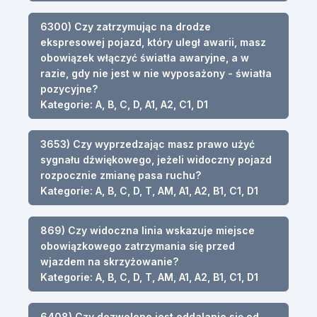
6300) Czy zatrzymując na drodze
ekspresowej pojazd, który uległ awarii, masz
obowiązek włączyć światła awaryjne, a w
razie, gdy nie jest w nie wyposażony - światła
pozycyjne?
Kategorie: A, B, C, D, A1, A2, C1, D1
3653) Czy wyprzedzając masz prawo użyć
sygnału dźwiękowego, jeżeli widoczny pojazd
rozpocznie zmianę pasa ruchu?
Kategorie: A, B, C, D, T, AM, A1, A2, B1, C1, D1
869) Czy widoczna linia wskazuje miejsce
obowiązkowego zatrzymania się przed
wjazdem na skrzyżowanie?
Kategorie: A, B, C, D, T, AM, A1, A2, B1, C1, D1
6408) Czy dozwolone jest oddalanie się od