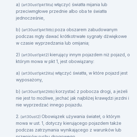
a)
włączyć światła mijania lub
(art30ust1pkt1lita)
przeciwmgłowe przednie albo oba te światła
jednocześnie,
b)
poza obszarem zabudowanym
(art30ust1pkt1litb)
podczas mgły dawać krótkotrwałe sygnały dźwiękowe
w czasie wyprzedzania lub omijania;
2)
kierujący innym pojazdem niż pojazd, o
(art30ust1pkt2)
którym mowa w pkt 1, jest obowiązany:
a)
włączyć światła, w które pojazd jest
(art30ust1pkt2lita)
wyposażony,
b)
korzystać z pobocza drogi, a jeżeli
(art30ust1pkt2litb)
nie jest to możliwe, jechać jak najbliżej krawędzi jezdni i
nie wyprzedzać innego pojazdu.
2.
Obowiązek używania świateł, o którym
(art30ust2)
mowa w ust. 1, dotyczy kierującego pojazdem także
podczas zatrzymania wynikającego z warunków lub
przepisów ruchu drogowego.