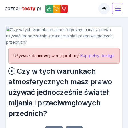
0
0
0
poznaj-
testy
.pl
Toggle the
Używasz darmowej wersji próbnej!
Kup pełny dostęp!
Czy w tych warunkach
atmosferycznych masz prawo
używać jednocześnie świateł
mijania i przeciwmgłowych
przednich?