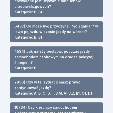
dozwolone jest używanie łańcuchów
przeciwślizgowych?
Kategorie: B, B1
6437) Co może być przyczyną ""ściągania"" w
lewo pojazdu w czasie jazdy na wprost?
Kategorie: B, B1
4534) Jak należy postąpić, podczas jazdy
samochodem osobowym po drodze pokrytej
śniegiem?
Kategorie: B
2936) Czy w tej sytuacji masz prawo
kontynuować jazdę?
Kategorie: A, B, C, D, T, AM, A1, A2, B1, C1, D1
10734) Czy kierujący samochodem
ciężarowym z cysterną jest obowiązany