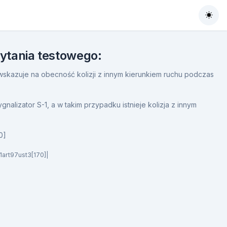
Togg
pytania testowego:
 wskazuje na obecność kolizji z innym kierunkiem ruchu podczas
nalizator S-1, a w takim przypadku istnieje kolizja z innym
0]
1art97ust3[170]|