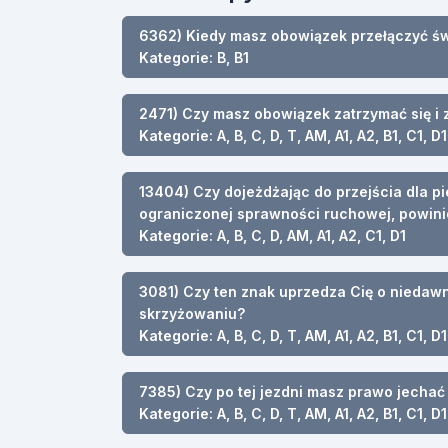
6362) Kiedy masz obowiązek przełączyć św
Kategorie: B, B1
2471) Czy masz obowiązek zatrzymać się i 
Kategorie: A, B, C, D, T, AM, A1, A2, B1, C1, D1
13404) Czy dojeżdżając do przejścia dla 
ograniczonej sprawności ruchowej, powini
Kategorie: A, B, C, D, AM, A1, A2, C1, D1
3081) Czy ten znak uprzedza Cię o nieda
skrzyżowaniu?
Kategorie: A, B, C, D, T, AM, A1, A2, B1, C1, D1
7385) Czy po tej jezdni masz prawo jechać 
Kategorie: A, B, C, D, T, AM, A1, A2, B1, C1, D1