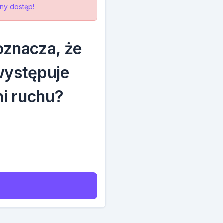
ny dostęp!
oznacza, że
występuje
mi ruchu?