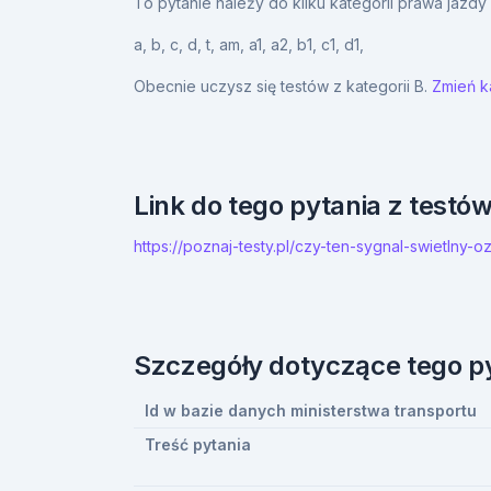
To pytanie należy do kilku kategorii prawa jazd
a,
b,
c,
d,
t,
am,
a1,
a2,
b1,
c1,
d1,
Obecnie uczysz się testów z kategorii B.
Zmień ka
Link do tego pytania z testó
https://poznaj-testy.pl/czy-ten-sygnal-swietlny
Szczegóły dotyczące tego p
Id w bazie danych ministerstwa transportu
Treść pytania