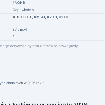
TAK/NIE
Odpowiedź n
A, B, C, D, T, AM, A1, A2, B1, C1, D1
3515.mp4
3
macje dotyczące pytania z testów na prawo jazdy.
ych aktualnych w 2026 roku!
ia z testów na prawo jazdy 2026: