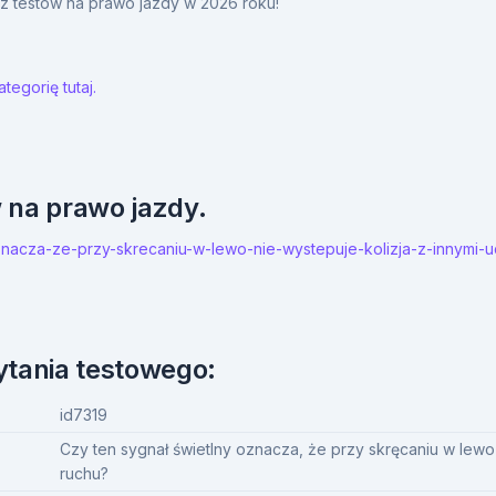
y z testów na prawo jazdy w 2026 roku!
tegorię tutaj.
w na prawo jazdy.
-oznacza-ze-przy-skrecaniu-w-lewo-nie-wystepuje-kolizja-z-innymi-u
ytania testowego:
id7319
Czy ten sygnał świetlny oznacza, że przy skręcaniu w lewo 
ruchu?