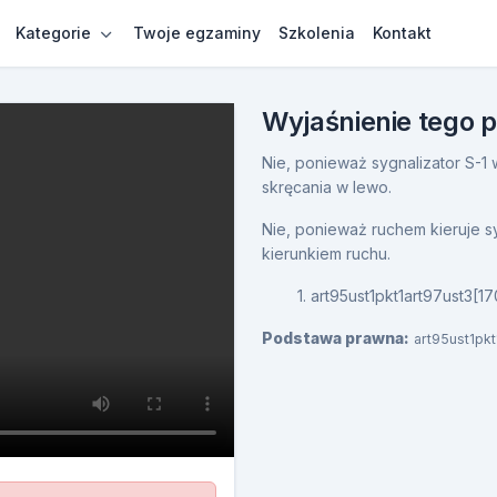
Kategorie
Twoje egzaminy
Szkolenia
Kontakt
Wyjaśnienie tego 
Nie, ponieważ sygnalizator S-1
skręcania w lewo.
Nie, ponieważ ruchem kieruje syg
kierunkiem ruchu.
1. art95ust1pkt1art97ust3[17
Podstawa prawna:
art95ust1pkt