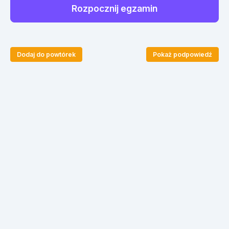
Rozpocznij egzamin
Dodaj do powtórek
Pokaż podpowiedź
Art. 22. [Zmiana kierunku jazdy lub pasa ruchu;
zakazy zawracania; jazda na suwak]
1.
Kierujący pojazdem może zmienić kierunek
(art22ust1)
jazdy lub zajmowany pas ruchu tylko z zachowaniem
szczególnej ostrożności.